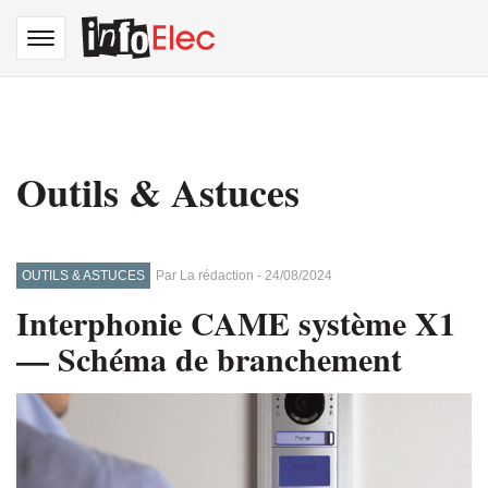
Aller
Toggle
au
navigation
contenu
principal
Outils & Astuces
OUTILS & ASTUCES
Par
La rédaction
-
24/08/2024
Interphonie CAME système X1
—
Schéma de branchement