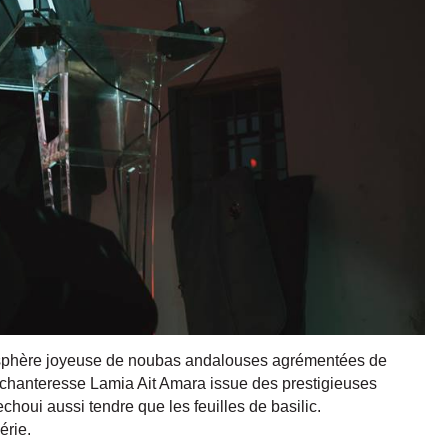
osphère joyeuse de noubas andalouses agrémentées de
enchanteresse Lamia Ait Amara issue des prestigieuses
choui aussi tendre que les feuilles de basilic.
érie.