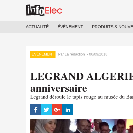
Aller
au
contenu
principal
ACTUALITÉ
ÉVÈNEMENT
PRODUITS & NOUV
Navigation
principale
ÉVÈNEMENT
Par
La rédaction
-
06/09/2018
LEGRAND ALGERIE c
anniversaire
Legrand déroule le tapis rouge au musée du Bar